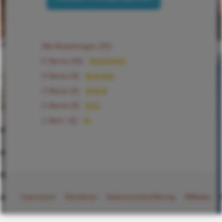
Alle Bewertungen (30)
5 Sterne (30)
4 Sterne (0)
3 Sterne (0)
2 Sterne (0)
1 Stern (0)
Impressum
Disclaimer
Datenschutzerklärung
Affiliates